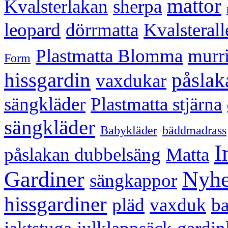
mattor
Kvalsterlakan
sherpa
leopard
dörrmatta
Kvalsterall
Plastmatta Blomma
murr
Form
hissgardin
påslak
vaxdukar
sängkläder
Plastmatta stjärna
sängkläder
Babykläder
bäddmadrass
I
påslakan dubbelsäng
Matta
Gardiner
Nyhe
sängkappor
hissgardiner
pläd
vaxduk
ba