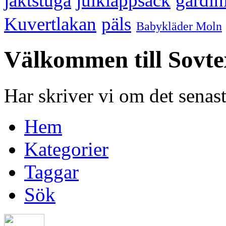
jaktstuga
julklappsäck
gardin
Kuvertlakan
päls
Babykläder Moln
Välkommen till Sovte
Har skriver vi om det senas
Hem
Kategorier
Taggar
Sök