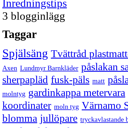
Inredningstips
3 blogginlägg
Taggar
Spjälsäng
Tvättråd plastmatt
påslakan sa
Axen
Lundmyr Barnkläder
sherpapläd
fusk-päls
påsl
matt
gardinkappa metervara
molntyg
koordinater
Värnamo S
moln tyg
blomma
jullöpare
tryckavlastande