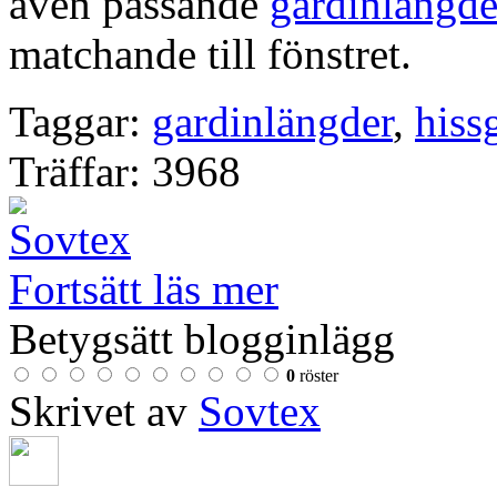
även passande
gardinlängd
matchande till fönstret.
Taggar:
gardinlängder
,
hiss
Träffar: 3968
Fortsätt läs mer
Betygsätt blogginlägg
0
röster
Skrivet av
Sovtex