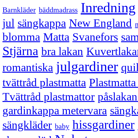
Inredning
Barnkläder
bäddmadrass
jul
sängkappa
New England
blomma
Matta
Svanefors
sam
Stjärna
bra lakan
Kuvertlaka
julgardiner
romantiska
qui
tvättråd plastmatta
Plastmatt
Tvättråd plastmattor
påslakan
gardinkappa metervara
sängk
hissgardiner
sängkläder
baby