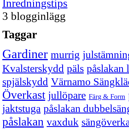
Inredningstips
3 blogginlägg
Taggar
Gardiner
murrig
julstämnin
Kvalsterskydd
päls
påslakan 
spjälskydd
Värnamo Sängklä
Överkast
jullöpare
Färg & Form
jaktstuga
påslakan dubbelsän
påslakan
vaxduk
sängöverka